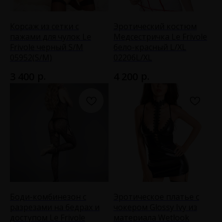
Корсаж из сетки с
Эротический костюм
пажами для чулок Le
Медсестричка Le Frivole
Frivole черный S/M
бело-красный L/XL
05952(S/M)
02206L/XL
р.
р.
3 400
4 200
Боди-комбинезон с
Эротическое платье с
разрезами на бедрах и
чокером Glossy Ivy из
доступом Le Frivole
материала Wetlook