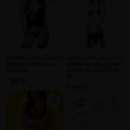
Комплект Glossy Paula из
Дерзкий пояс для чулок с
материала Wetlook XL
черной сеткой Le Frivole
955043-XL
черный 46-48 04975(46-
48)
р.
1 800
р.
1 400