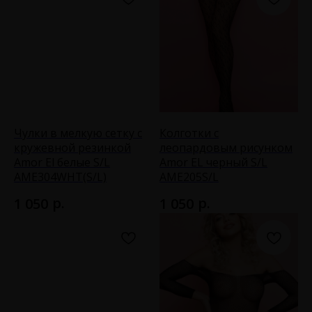
Чулки в мелкую сетку с
Колготки с
кружевной резинкой
леопардовым рисунком
Amor El белые S/L
Amor EL черный S/L
AME304WHT(S/L)
AME205S/L
р.
р.
1 050
1 050