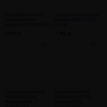
Костюм медсестры с
Трусы Diana с доступом
чулками белый с
красные 44-46 211404
красным L/XL 81494(L/XL)
(44-46)
р.
р.
2 550
1 300
Топ и трусики в сетку
Боди Ouch Grecian
Ouch Neon Green
Neckline Neon Pink
зеленый XS/XL
розовый XS/XL
OU833GLOOS
OU832GPNOS