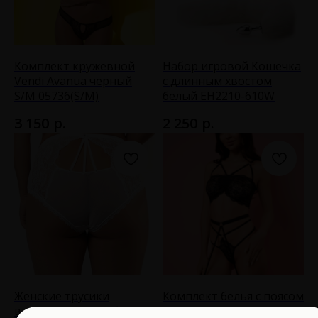
Комплект кружевной
Набор игровой Кошечка
Vendi Avanua черный
с длинным хвостом
S/M 05736(S/M)
белый EH2210-610W
р.
р.
3 150
2 250
Женские трусики
Комплект белья с поясом
высокие Amor EL белые
и гартерами Amor El