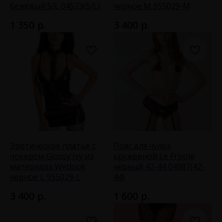
бежевый S/L 04523(S/L)
черное M 955029-M
р.
р.
1 350
3 400
Эротическое платье с
Пояс для чулок
чокером Glossy Ivy из
кружевной Le Frivole
материала Wetlook
черный 42-44 04987(42-
черное L 955029-L
44)
р.
р.
3 400
1 600