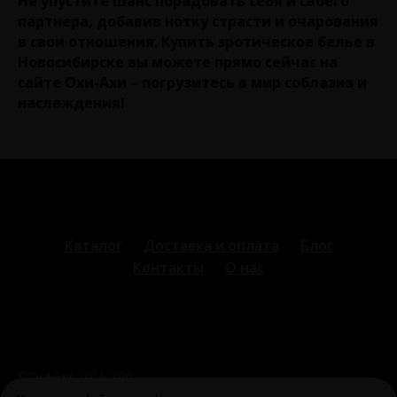
Не упустите шанс порадовать себя и своего
партнера, добавив нотку страсти и очарования
в свои отношения. Купить эротическое белье в
Новосибирске вы можете прямо сейчас на
сайте Охи-Ахи – погрузитесь в мир соблазна и
наслаждения!
Каталог
Доставка и оплата
Блог
Контакты
О нас
© Охи-Ахи,
2024-2026
ohiahi@inbox.ru
|
+7 995 699 28 77
Оферта и политика