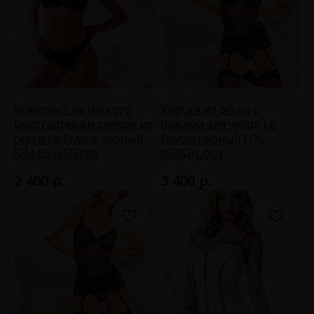
Комплект из мягкого
Корсаж из сетки с
бюстгалтера и слипов из
пажами для чулок Le
сетки Le Frivole черный
Frivole черный L/XL
S/M 05955(S/M)
05952(L/XL)
р.
р.
2 400
3 400