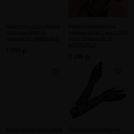
Колготки с рисунком в
Боди-комбинезон в
горошек Amor EL
мелкую сетку с доступом
черный S/L AME204S/L
Amor El черный S/L
AME021BLK
р.
1 050
р.
1 200
Мини-юбка Glossy Kellie
Перчатки гипюровые