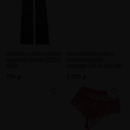
Перчатки трикотажные
Костюм медсестры с
длинные черные EH954-
чулками белый с
109Bl
красным S/M 81494(S/M)
р.
р.
750
2 550