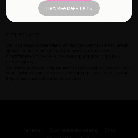
Нет, мне меньше 18
В корзину
Материал: Бумага
Эта игра создана специально для тех, кто хочет перейти на новый
уровень отношений, узнать друг о друге чуть больше и
почувствовать истинное наслаждение друг другом! Играйте и
наслаждайтесь
Это очень просто, по очереди вытягивайте по карточки с фантом и
выполняйте задание, а куда вас приведет игра, решать только вам!!
Внутри вы найдёте 20 карточек с фантами.
Каталог
Доставка и оплата
Блог
Контакты
О нас