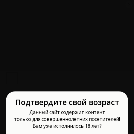
Уретральный зонд металлические
Подтвердите свой возраст
бусины с фиксирующим кольцом 20,5 см
Данный сайт содержит контент
EH2010-800
только для совершеннолетних посетителей!
EroHot Collection
Вам уже исполнилось 18 лет?
Артикул:
EH2010-800