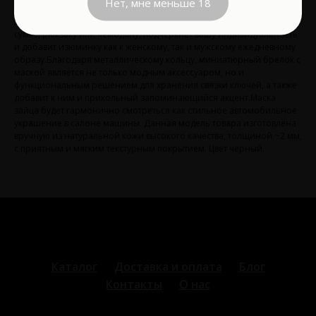
Нет, мне меньше 18
притягивает взгляды и выражать вашу индивидуальность. Это
элегантное кожаное изделие станет прекрасным дополнением к
сумке, рюкзаку или чемодану, подчеркнёт вашу индивидуальность
и добавит изюминку как к женскому, так и мужскому ежедневному
образу.Благодаря металлическому кольцу, миниатюрный брелок с
маской является не только модным аксессуаром, но и
функциональным решением для хранения связки ключей, а также
добавит к ним и прикольный запоминающийся акцент.Маска
зайца будет гармонично смотреться как стильное автомобильное
украшение в салоне машины. Данная модель товара изготовлена
вручную из натуральной кожи высокого качества, толщиной ~2 мм,
с приятным и мягким текстурным покрытием. Цвет черный.
Каталог
Доставка и оплата
Блог
Контакты
О нас