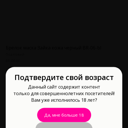
Брелок маска Зайка кожа черный BR-06-bl
Под Кожей
BR-06-bl
350,00
р.
Подтвердите свой возраст
Данный сайт содержит контент
В корзину
только для совершеннолетних посетителей!
Вам уже исполнилось 18 лет?
Материал: Натуральная кожа
Водонепроницаемость: Нет
Да, мне больше 18
Кожаный брелок в виде маски зайчика – это сочетание стиля,
прочности и функциональности, что обязательно будет