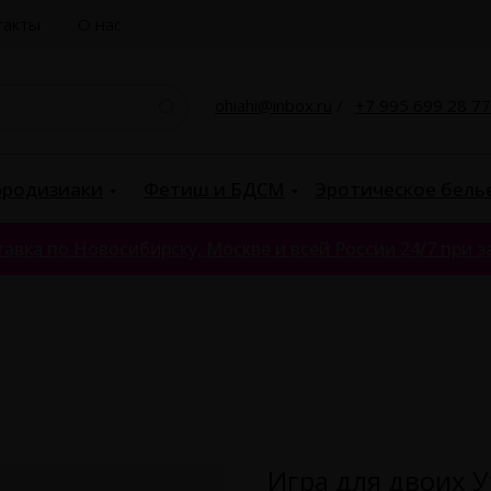
такты
О нас
ohiahi@inbox.ru
/
+7 995 699 28 77
родизиаки
Фетиш и БДСМ
Эротическое бель
авка по Новосибирску, Москве и всей России 24/7 при за
Игра для двоих У