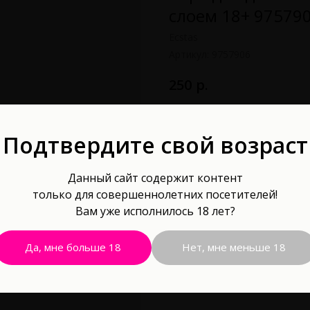
слоем 18+ 97579
Ecstas
Артикул:
9757906
р.
250
В корзину
Подтвердите свой возраст
Материал: Бумага
Данный сайт содержит контент
только для совершеннолетних посетителей!
Дарите страсть и любовь. Ва
Вам уже исполнилось 18 лет?
шаг расписан. Остается лишь
запреты. Стирайте скретч-сл
которые подарят обоим неза
Да, мне больше 18
Нет, мне меньше 18
Внутри вы найдёте:
-3 листа с заданиями.