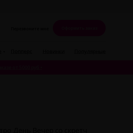
Оформить заказ
Перезвоните мне
е
Попперс
Новинки
Популярные
казе от 5000 руб •
тро День Вечер со скретч