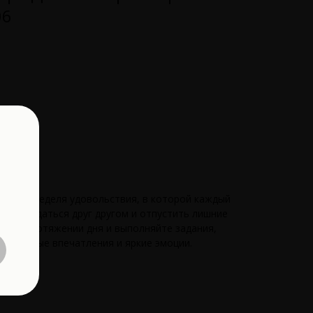
06
с ждет неделя удовольствия, в которой каждый
 наслаждаться друг другом и отпустить лишние
ой на протяжении дня и выполняйте задания,
бываемые впечатления и яркие эмоции.