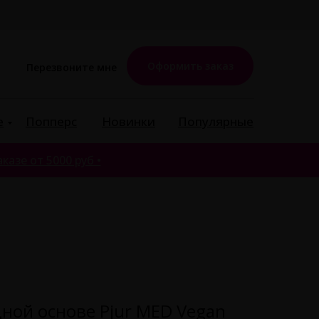
Оформить заказ
Перезвоните мне
е
Попперс
Новинки
Популярные
казе от 5000 руб •
ной основе Pjur MED Vegan