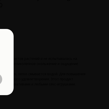
0
ых экстрактов растений и не испытывалась на
. Дарит великолепное скольжение и ощущение
атывается, легко смывается водой. Для повышения
ексуального удовлетворения. Этот продукт
 с презервативами и любыми секс-игрушками.