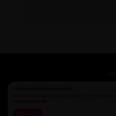
Кат
Управление файлами cookies
Мы используем файлы
cookies
, чтобы обеспечить макси
© Охи-Ахи,
2024-2026
использования сайта.
ohiahi@inbox.ru
|
+7 995 699 28 77
Оферта и полити
Принять все