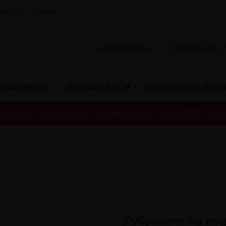
такты
О нас
ohiahi@inbox.ru
/
+7 995 699 28 77
родизиаки
Фетиш и БДСМ
Эротическое бель
авка по Новосибирску, Москве и всей России 24/7 при за
Лубрикант на вод