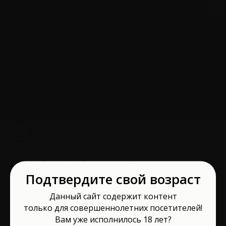
Съедобный лубрикант JO Gelato вкус
Подтвердите свой возраст
двойного шоколада 30 мл 10589
System JO
Данный сайт содержит контент
Артикул:
10589
только для совершеннолетних посетителей!
Вам уже исполнилось 18 лет?
1 320
р.