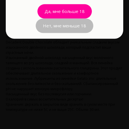
Да, мне больше 18
В корзину
Нет, мне меньше 18
Насыщенные вкусы десертов с мягкой сладостью в густом нежном
гелевом лубриканте на водной основе. Новый вкус JO Gelato
Decadent Double Chocolate обладает уникальным сладким вкусом
изысканного двойного шоколада, который подсластит ваши
страстные ночи.
Изысканный двойной шоколад: насыщенный вкус молочного
таяющего во рту шоколада, сладкий и манящий. Вся линейка
создана с использованием растительного глицерина. Этот продукт
обеспечивает длительное скольжение и комфортное
использование. Лубриканты из линейки Gelato это: длительное
скольжение без липкости и без скатываний. Сбалансированный
pH не нарушает женскую микрофлору.
Насыщенный вкус без послевкусия или горчинки.
0 калорий в самых восхитительных десертах!
Хранение: держать в закрытом виде хранить в сухом месте при
температуре не ниже 5С и не выше 25С. Объем: 30 мл.