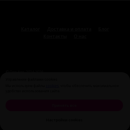
Каталог
Доставка и оплата
Блог
Контакты
О нас
© Охи-Ахи,
2024-2026
ohiahi@inbox.ru
|
+7 995 699 28 77
Оферта и политика
Управление файлами cookies
конфиденциальности
Мы используем файлы
cookies
, чтобы обеспечить максимальное
удобство использования сайта.
Принять все
Настройки cookies
Tilda
Made on