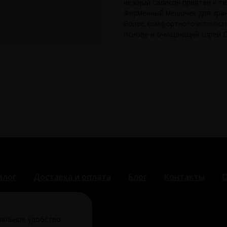
нежный силикон приятен к те
Фирменный мешочек для хране
более комфортного использо
основе и очищающий спрей Cl
алог
Доставка и оплата
Блог
Контакты
О
мальное удобство