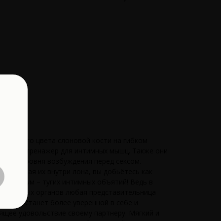
городного цвета слоновой кости на гибком
тличный тренажер для интимных мышц. Также они
чения уровня возбуждения перед сексом.
держивая их внутри лона, вы добьётесь как
 максимум – тугих интимных объятий! Ведь в
м половых органов любая представительница
чества станет более уверенной в себе и
ящее удовольствие своему партнеру. Мягкий и