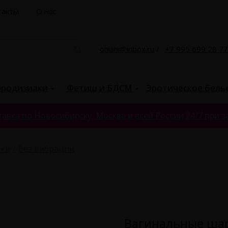
такты
О нас
ohiahi@inbox.ru
/
+7 995 699 28 77
родизиаки
Фетиш и БДСМ
Эротическое бель
авка по Новосибирску, Москве и всей России 24/7 при за
ики
Без вибрации
Вагинальные шар