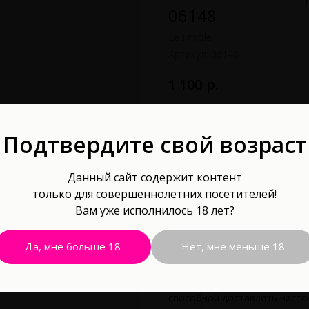
06148
Le Frivole
Артикул:
06148
р.
1 100
В корзину
Подтвердите свой возраст
Водонепроницаемость: Да
Данный сайт содержит контент
только для совершеннолетних посетителей!
Два круглых шарика Beta бла
Вам уже исполнилось 18 лет?
силиконовом шнурке - это о
могут применяться для увели
Наслаждаясь скольжением и у
Да, мне больше 18
Нет, мне меньше 18
минимум удовольствия, а как
результате занятий фитнесо
прекрасной половины челове
способной доставлять насто