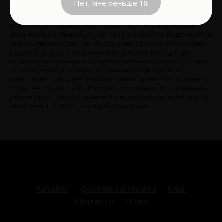
Нет, мне меньше 18
Вызови гром и молнии, яркие оргазмы и новый острый опыт с
помощью перезаряжаемого вибратора Pretty Love Hector. Этот
силиконовый вибратор, сочетающий в себе точечный массаж G
зоны, точечную стимуляцию клитора и электроигру, подарит волны
удовольствия по всему телу. Ярко выраженная изогнутая головка
нацелена на вашу G-зону и имеет 12 настроек вибрации для
чательного исследования и 5 электро-режимов для нового опыта,
которые дразнят и волнуют, когда вы переходите от легкого
щекотания к пульсирующему току. Размер: длина 19,5 см, диаметр
3,2 см. Цвет фиолетовый. Для более комфортного использования
рекомендуем приобрести смазку на водной основе и очищающий
спрей Clear Toy 100 мл для обработки изделия.
Каталог
Доставка и оплата
Блог
Контакты
О нас