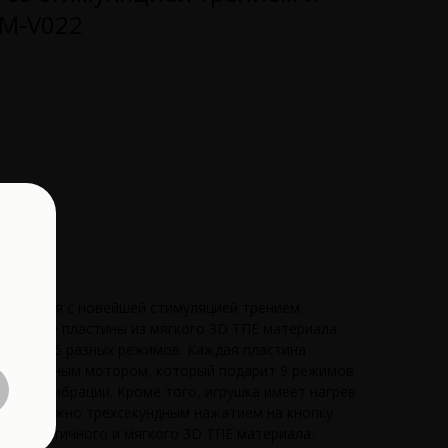
AM-V022
ы
поколения с новейшей стимуляцией трением.
роятные пластины из мягкого 3D ТПЕ материала
рения в 6 разных режимов. Каждая пластина
брационным мотором, который подарит 9 режимов
умной вибрации. Кроме того, игрушка имеет нагрев
грушку можно трехсекундным нажатием на кнопку
 из эластичного и мягкого 3D ТПЕ материала.