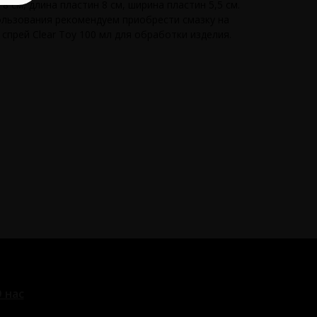
 8 см, длина пластин 8 см, ширина пластин 5,5 см.
льзования рекомендуем приобрести смазку на
прей Clear Toy 100 мл для обработки изделия.
 нас