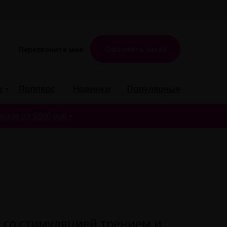
Оформить заказ
Перезвоните мне
е
Попперс
Новинки
Популярные
казе от 5000 руб •
s со стимуляцией трением и