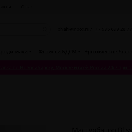
такты
О нас
ohiahi@inbox.ru
/
+7 995 699 28 77
родизиаки
Фетиш и БДСМ
Эротическое бель
авка по Новосибирску, Москве и всей России 24/7 при за
Мастурбатор Blis