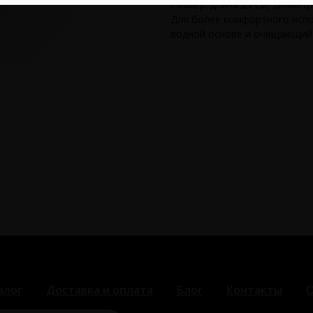
Размер: длина 25 см, диаметр
Для более комфортного испо
водной основе и очищающий с
алог
Доставка и оплата
Блог
Контакты
О