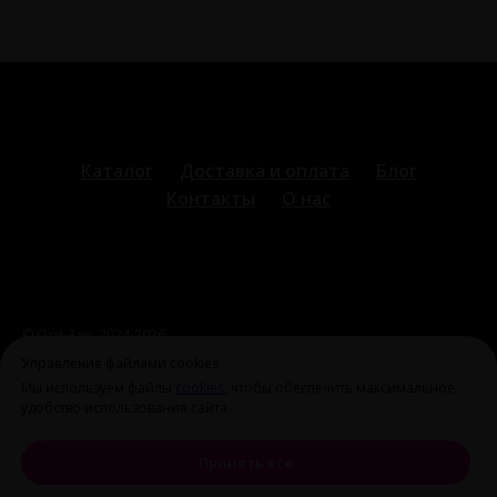
Каталог
Доставка и оплата
Блог
Контакты
О нас
© Охи-Ахи,
2024-2026
ohiahi@inbox.ru
|
+7 995 699 28 77
Оферта и политика
Управление файлами cookies
конфиденциальности
Мы используем файлы
cookies
, чтобы обеспечить максимальное
удобство использования сайта.
Принять все