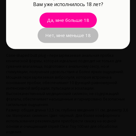
Вам уже исполнилось 18 лет?
В корзину
Да, мне больше 18
Длина рабочей части, см: 11
Нет, мне меньше 18
Материал: Силикон
Водонепроницаемость: Да
Cone-shaped butt plug – перезаряжаемая анальная пробка
конической формы, которая идеально подходит не только для
сужения влагалища, подготовки к анальному сексу, но и
стимуляции, получения удовольствия и более ярких ощущений.
Мощная перезаряжаемая вибропуля, которая встроена в
основание пробки, обеспечивают 10 функций равномерной
интенсивной вибрации, пульсации и эскалации.
Высококачественный медицинский силикон, не содержащий
фталаты, обеспечивает насыщенные и гарнировано безопасные
тактильные ощущения.
Размер: общая длина 13,5 см, глубина введения 11 см, диаметр 3,6
см. Материал: силикон. Цвет: черный. Для более комфортного
использования рекомендуем приобрести смазку на водной
основе и очищающий спрей Clear Toy 100 мл для обработки
изделия.