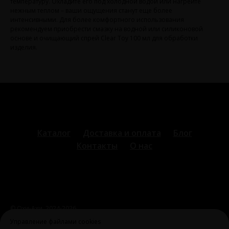
температуру. Охладите его под холодной водой или нагрейте
нежным теплом – ваши ощущения станут еще более
интенсивными. Для более комфортного использования
рекомендуем приобрести смазку на водной или силиконовой
основе и очищающий спрей Clear Toy 100 мл для обработки
изделия.
Каталог
Доставка и оплата
Блог
Контакты
О нас
© Охи-Ахи,
2024-2026
ohiahi@inbox.ru
|
+7 995 699 28 77
Оферта и политика
Управление файлами cookies
конфиденциальности