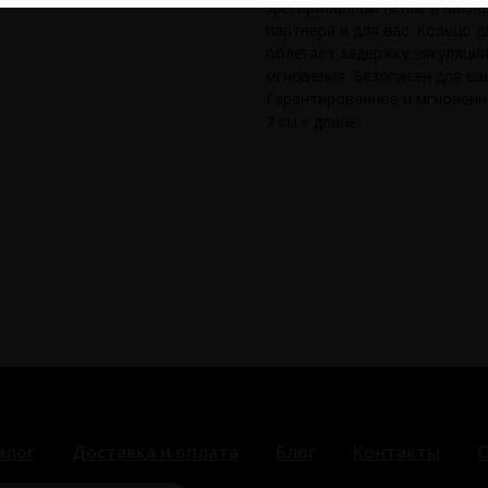
эрегированный пенис и насл
партнера и для вас. Кольцо 
облегает задержку эякуляции
мгновения. Безопасен для ва
Гарантированное и мгновенн
7 см к длине!
алог
Доставка и оплата
Блог
Контакты
О