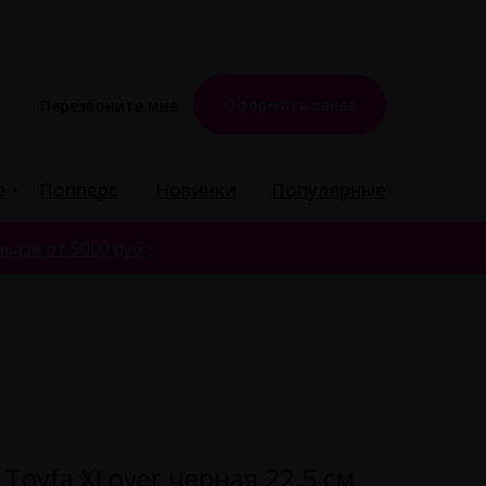
Оформить заказ
Перезвоните мне
е
Попперс
Новинки
Популярные
казе от 5000 руб •
 Toyfa XLover черная 22,5 см