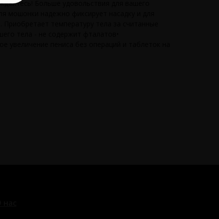
аждайтесь! Больше удовольствия для вашего
для мошонки надежно фиксирует насадку и для
. Приобретает температуру тела за считанные
шего тела - не содержит фталатов•
ое увеличение пениса без операций и таблеток на
 нас