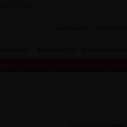
такты
О нас
ohiahi@inbox.ru
/
+7 995 699 28 77
родизиаки
Фетиш и БДСМ
Эротическое бель
авка по Новосибирску, Москве и всей России 24/7 при за
Насадка на пенис