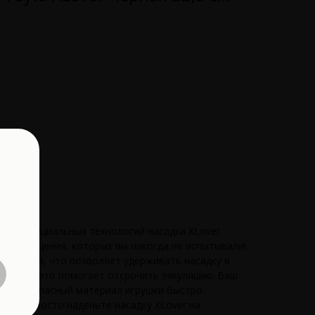
нием специальных технологий насадка XLover
еру ощущения, которых вы никогда не испытывали!
 тянется, что позволяет удерживать насадку в
е того, это помогает отсрочить эякуляцию. Ваш
ово. Безопасный материал игрушки быстро
тела. Просто наденьте насадку XLover на