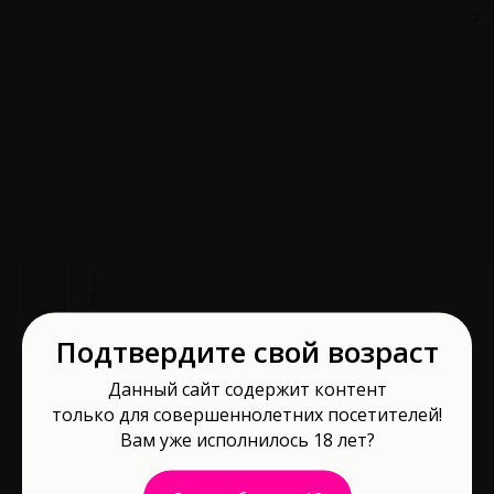
Подтвердите свой возраст
Анальная втулка ToDo Triple мятная 10,5
см 357039
Данный сайт содержит контент
только для совершеннолетних посетителей!
ToDo by Toyfa
Вам уже исполнилось 18 лет?
Артикул:
357039
680
р.