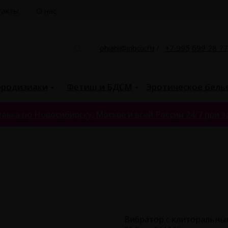
такты
О нас
ohiahi@inbox.ru
/
+7 995 699 28 77
родизиаки
Фетиш и БДСМ
Эротическое бель
авка по Новосибирску, Москве и всей России 24/7 при за
Вибратор с клиторальны