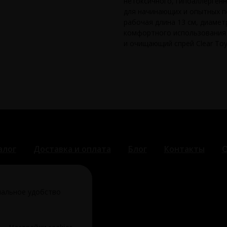
нетоксичного, гипоаллергенн
для начинающих и опытных по
рабочая длина 13 см, диаметр
комфортного использования 
и очищающий спрей Clear Toy
алог
Доставка и оплата
Блог
Контакты
О
мальное удобство
ка конфиденциальности
Настройки cookies