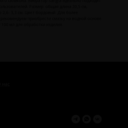
ого силикона. Вибратор Sangra идеально подходит
льзователей. Размер: общая длина 20,5 см,
 2,6- 3,3 см. Цвет бордовый. Для более
рекомендуем приобрести смазку на водной основе
 100 мл для обработки изделия.
 нас