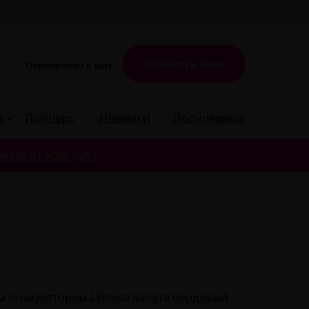
Оформить заказ
Перезвоните мне
е
Попперс
Новинки
Популярные
казе от 5000 руб •
м стимулятором LEroina Sangra бордовый