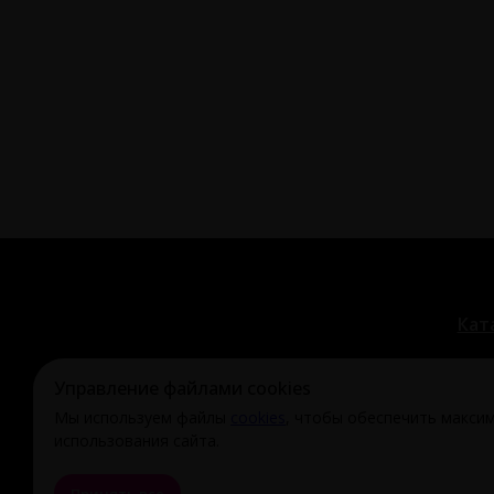
Кат
Управление файлами cookies
Мы используем файлы
cookies
, чтобы обеспечить макси
© Охи-Ахи,
2024-2026
использования сайта.
ohiahi@inbox.ru
|
+7 995 699 28 77
Оферта и полити
Принять все