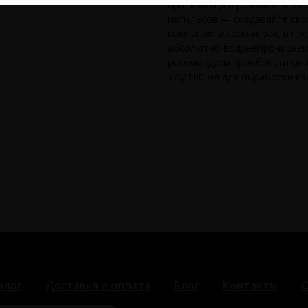
при помощи 8 режимов и 5 в
импульсов — создавайте сво
компанию в соло-играх, в пр
абсолютно водонепроницаем
рекомендуем приобрести сма
Toy 100 мл для обработки из
алог
Доставка и оплата
Блог
Контакты
О