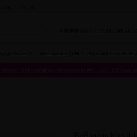
такты
О нас
ohiahi@inbox.ru
/
+7 995 699 28 77
родизиаки
Фетиш и БДСМ
Эротическое бель
авка по Новосибирску, Москве и всей России 24/7 при за
Вибратор Mystim 