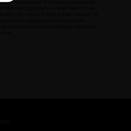
ариантов мощностей. От нежных волн до ярких
ю симфонию удовольствия. Sleak Freak составит
елюдии с партнером, а также в душе и ванной. Он
! Для более комфортного использования
зку на водной основе и очищающий спрей Clear
делия.
 нас