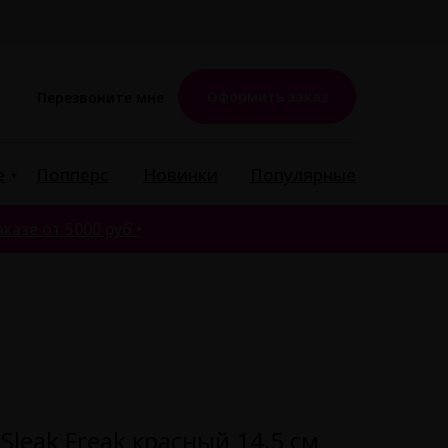
Оформить заказ
Перезвоните мне
е
Попперс
Новинки
Популярные
казе от 5000 руб •
Sleak Freak красный 14,5 см