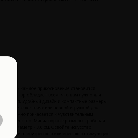
eak Freak каждое прикосновение становится
ий вибратор обладает всем, что вам нужно для
лаждения. Удобный дизайн и компактные размеры
иком в путешествиях или первой игрушкой для
ончик нежно прикасается к чувствительным
ее блаженство. Миниатюрные размеры - рабочая
альный диаметр - 3,6 см. Освойте искусство
ах. Выберите внутреннюю или внешнюю стимуляцию