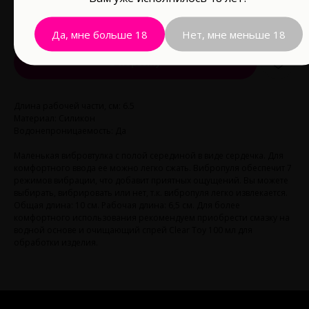
1 650
р.
Да, мне больше 18
Нет, мне меньше 18
В корзину
Длина рабочей части, см: 6.5
Материал: Силикон
Водонепроницаемость: Да
Маленькая вибровтулка с полой серединой в виде сердечка. Для
комфортного ввода ее можно легко сжать. Вибропуля обеспечит 7
режимов вибрации, что добавит приятных ощущений. Вы можете
выбирать, вибрировать или нет, т.к. вибропуля легко извлекается.
Общая длина: 10 см. Рабочая длина: 6,5 см. Для более
комфортного использования рекомендуем приобрести смазку на
водной основе и очищающий спрей Clear Toy 100 мл для
обработки изделия.