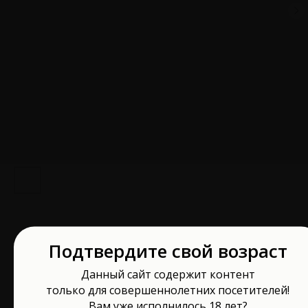
Подтвердите свой возраст
Анальная вибровтулка-расширитель
POPO черная 10 см 731435
Данный сайт содержит контент
только для совершеннолетних посетителей!
POPO Pleasure by TOYFA
Вам уже исполнилось 18 лет?
Артикул:
731435