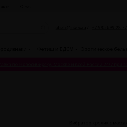
такты
О нас
ohiahi@inbox.ru
/
+7 995 699 28 77
родизиаки
Фетиш и БДСМ
Эротическое бель
авка по Новосибирску, Москве и всей России 24/7 при за
Вибратор кролик с масса