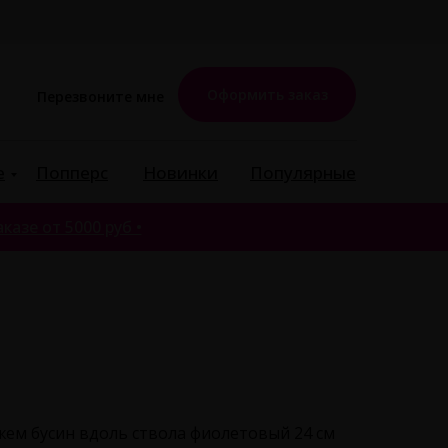
Оформить заказ
Перезвоните мне
е
Попперс
Новинки
Популярные
казе от 5000 руб •
жем бусин вдоль ствола фиолетовый 24 см