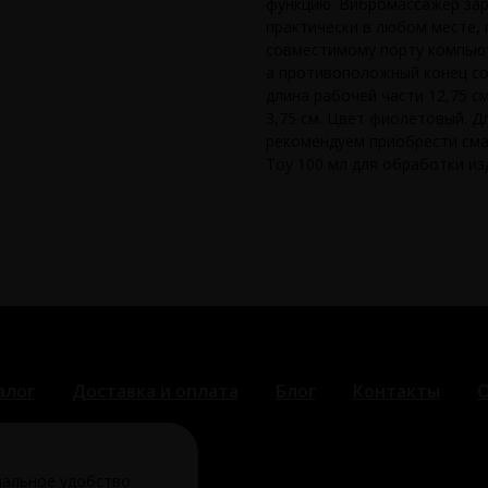
функцию. Вибромассажер за
практически в любом месте, 
совместимому порту компьют
а противоположный конец со 
длина рабочей части 12,75 с
3,75 см. Цвет фиолетовый. 
рекомендуем приобрести сма
Toy 100 мл для обработки из
алог
Доставка и оплата
Блог
Контакты
О
мальное удобство