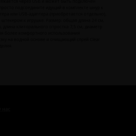
ряжается через USB и может быть подключен
просто подсоедините идущий в комплекте шнур к
ера или USB-адаптера (приобретается отдельно),
штекером к игрушке. Размер: общая длина 24 см,
м, длина клиторального отростка 7,5 см, диаметр
Для более комфортного использования
зку на водной основе и очищающий спрей Clear
делия.
 нас