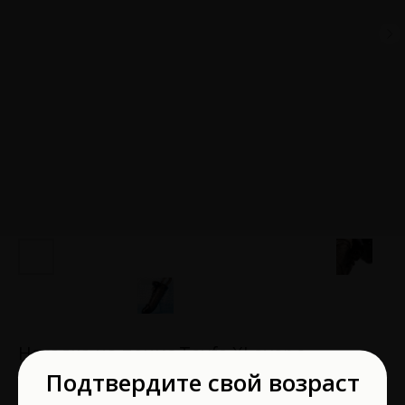
Насадка на пенис Toyfa XLover с
вибрацией черная 14,5 см 748035
Подтвердите свой возраст
XLover by TOYFA