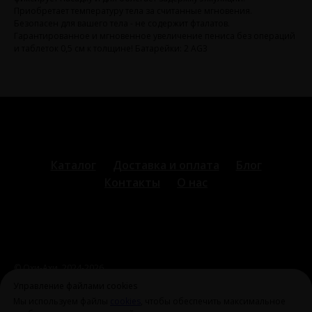
Приобретает температуру тела за считанные мгновения.
Безопасен для вашего тела - не содержит фталатов.
Гарантированное и мгновенное увеличение пениса без операций
и таблеток 0,5 см к толщине! Батарейки: 2 AG3
Каталог
Доставка и оплата
Блог
Контакты
О нас
© Охи-Ахи,
2024-2026
ohiahi@inbox.ru
|
+7 995 699 28 77
Оферта и политика
Управление файлами cookies
конфиденциальности
Мы используем файлы
cookies
, чтобы обеспечить максимальное