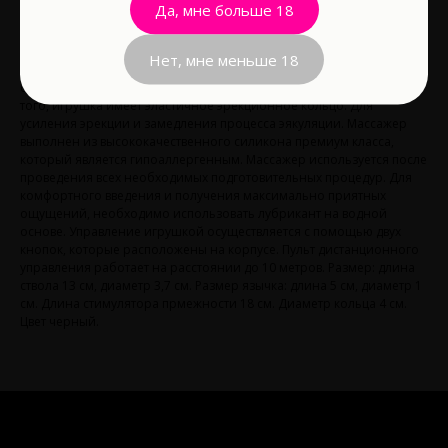
Да, мне больше 18
Pulse- инновационный массажер простаты с пультом
дистанционного управления. Массажер имеет три мощных
мотора. Два из них обеспечивают 10 режимов глубокой вибрации
Нет, мне меньше 18
на стволе игрушки и на промежности, а третий мотор отвечает за
отдельную стимуляцию небольшим отростком- язычком. Кроме
того, игрушка имеет эластичное эрекционное кольцо. Для
усиления эрекции и замедления процесса эякуляции. Массажер
выполнен из высококачественного силикона премиум класса,
который является гипоаллергенным. Массажер используется после
проведения всех необходимых подготовительных процедур. Для
комфортного введения и получения максимально приятных
ощущений, необходимо использовать лубрикант на водной
основе. Управление игрушкой осуществляется с помощью двух
кнопок, которые расположены на корпусе. Пульт дистанционного
управления работает на расстоянии до 10 метров. Размер: длина
ствола 13 см, диаметр 3,7 см. Размер язычка: длина 5 см, диаметр 1
см. Длина стимулятора прмежности 18 см. Диаметр кольца 4 см.
Цвет черный.