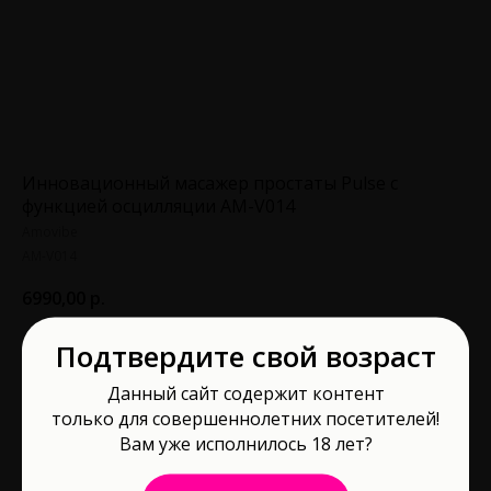
Инновационный масажер простаты Pulse с
функцией осцилляции AM-V014
Amovibe
AM-V014
6990,00
р.
Подтвердите свой возраст
В корзину
Данный сайт содержит контент
только для совершеннолетних посетителей!
Длина рабочей части, см: 13
Вам уже исполнилось 18 лет?
Материал: Силикон
Водонепроницаемость: Да