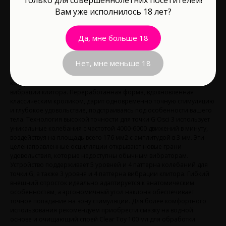
Вам уже исполнилось 18 лет?
В корзину
Да, мне больше 18
Водонепроницаемость: Нет
Нет, мне меньше 18
Lovense Osci 3 - это новое слово в мире двойной стимуляции,
которое сочетает в себе осцилляции для точки G и точечные
вибрации клитора. Переработанная форма, вдохновленная
классическим кроликом, дарит одновременно точную стимуляцию
и глубокое удовольствие, подстраиваясь под особенности вашего
тела. Технология высокой точности для точки G Osci 3 использует
уникальные колебания с частотой 4000-6000 движений в минуту,
воздействуя на площадь всего 176 мм2 с амплитудой в 3 мм. Эти
целенаправленные осцилляции открывают новые грани
удовольствия, которые недоступны обычным вибраторам.
Устройство поддерживает 5 уровней и 4 паттерна колебаний для
точки G, а также 3 уровня и 4 паттерна вибрации клитора. Гибкий
внешний отросток идеально адаптируется к анатомическим
особенностям, а эргономичный угол наклона обеспечивает
точное попадание на зону стимуляции. Для более комфортного
использования рекомендуем приобрести смазку на водной
основе и очищающий спрей Clear Toy 100 мл для обработки