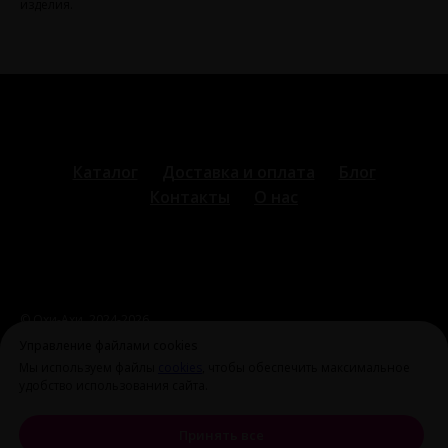
изделия.
Каталог
Доставка и оплата
Блог
Контакты
О нас
© Охи-Ахи,
2024-2026
ohiahi@inbox.ru
|
+7 995 699 28 77
Оферта и политика
Управление файлами cookies
конфиденциальности
Мы используем файлы
cookies
, чтобы обеспечить максимальное
удобство использования сайта.
Принять все