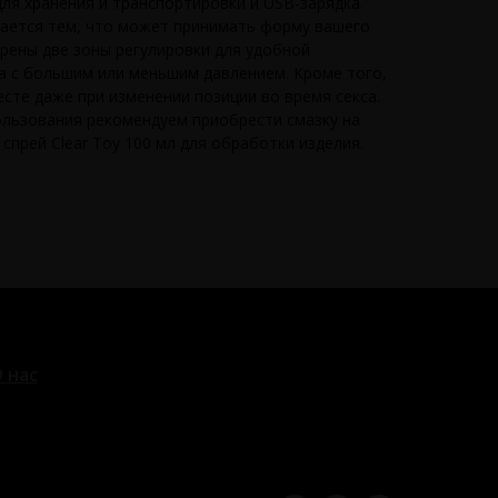
ля хранения и транспортировки и USB-зарядка.
чается тем, что может принимать форму вашего
рены две зоны регулировки для удобной
ра с большим или меньшим давлением. Кроме того,
есте даже при изменении позиции во время секса.
льзования рекомендуем приобрести смазку на
прей Clear Toy 100 мл для обработки изделия.
 нас