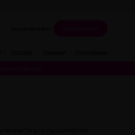
Оформить заказ
Перезвоните мне
е
Попперс
Новинки
Популярные
казе от 5000 руб •
р We-Vibe Tango X + Sync 2 SN901SG9