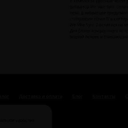
В комплекте удобный чехол д
Вибратор We-Vibe Sync отли
тела. В вибраторе предусмот
стимуляции точки G и клито
We-Vibe Sync 2 остается на м
Для более комфортного испо
водной основе и очищающий с
алог
Доставка и оплата
Блог
Контакты
О
мальное удобство