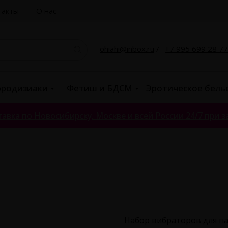
такты
О нас
ohiahi@inbox.ru
/
+7 995 699 28 77
родизиаки
Фетиш и БДСМ
Эротическое бель
авка по Новосибирску, Москве и всей России 24/7 при за
Набор вибраторов для па