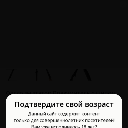
Фаллоимитатор Вразумитель с шипом
52 см 5001
Подтвердите свой возраст
Unilatex
Данный сайт содержит контент
Артикул:
5001
только для совершеннолетних посетителей!
8 550
р.
Вам уже исполнилось 18 лет?