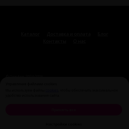
Каталог
Доставка и оплата
Блог
Контакты
О нас
© Охи-Ахи,
2024-2026
ohiahi@inbox.ru
|
+7 995 699 28 77
Оферта и политика
Управление файлами cookies
конфиденциальности
Мы используем файлы
cookies
, чтобы обеспечить максимальное
удобство использования сайта.
Принять все
Настройки cookies
Tilda
Made on