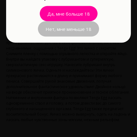
В корзину
Да, мне больше 18
Материал: TPE
Водонепроницаемость: Да
Нет, мне меньше 18
Точечная структура этого яйца - позволит испытать одно из самых
ярких удовольствий. Доставте себе феноменальные, ни с чем
несравнимые, ощущения с Tenga Egg! Это яичко с секретом.
Снимите пленку с помощью отрывного лепестка и откройте яйцо.
Внутри вы найдете упаковку с лубрикантом и супермягкую,
сверхэластичную секс-игрушку. Нанесите лубрикант внутрь
силиконового яичка. Оденьте и наслаждайтесь! Эти яички
прекрасно растягиваются в длину и принимают форму любого
пениса. Совершайте рукой знакомые движения, получая
дополнительное фантастическое удовольствие! Двойное кольцо
на входе обеспечит приятное проникновение и тесное облегание.
Натяжение и внутренняя фактура позволяют Tenga Egg ласкать
одновременно ствол и головку, а потом довести вас до самого
глубокого и насыщенного оргазма. Tenga Egg также предлагает
восхитительный бонус. Яичко можно вывернуть, одеть на ладонь и
ласкать любые чувственные зоны мягким, нежным рельефом.