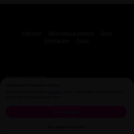
Каталог
Доставка и оплата
Блог
Контакты
О нас
© Охи-Ахи,
2024-2026
ohiahi@inbox.ru
|
+7 995 699 28 77
Оферта и политика
Управление файлами cookies
конфиденциальности
Мы используем файлы
cookies
, чтобы обеспечить максимальное
удобство использования сайта.
Принять все
Настройки cookies
Tilda
Made on