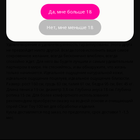
В корзину
Да, мне больше 18
Нет, мне меньше 18
Водонепроницаемость: Да
Роскошный друг, компаньон и любовник в одном лице.
Удовлетворение и удовлетворенность гарантированы. Этого друга
не превзойдет никто другой. Всегда готов исполнить ваше самое
сокровенное желание, всегда бесконечно влюблен, всегда
спокойно ждет. Для него вы будете лучшим и самым удивительным
партнером в мире. Не стесняйтесь, и вы обнаружите, что жизнь
только начинается. Идеальное ощущение натуральной кожи,
идеальное ощущение поцелуев, идеальное ощущение близости.
Размер: рост 160 см, грудь 83 см, талия 61 см, бедра 95 см, Вес 45 кг.
Длина пениса 19 см, диаметр 3,8 см. Глубина ануса 18 см. Глубина
ротика 15 см. Для более комфортного использования
рекомендуем приобрести смазку на водной основе и очищающий
спрей Clear Toy 100 мл для обработки изделия.
Кукла доставляется под заказ, по предоплате, срок доставки 1 -1,5
мес.