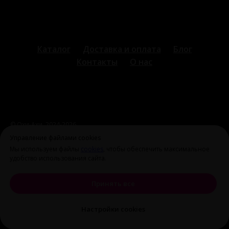
Каталог
Доставка и оплата
Блог
Контакты
О нас
© Охи-Ахи,
2024-2026
ohiahi@inbox.ru
|
+7 995 699 28 77
Оферта и политика
Управление файлами cookies
конфиденциальности
Мы используем файлы
cookies
, чтобы обеспечить максимальное
удобство использования сайта.
Принять все
Настройки cookies
Tilda
Made on