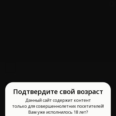
Реалистичная кукла мужчина с
Подтвердите свой возраст
подвижным каркасом Джек 160 см Д2009
Артикул:
Д2009
Данный сайт содержит контент
только для совершеннолетних посетителей!
143 000
р.
Вам уже исполнилось 18 лет?