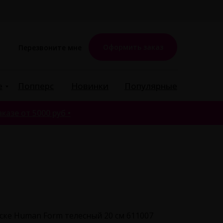
Оформить заказ
Перезвоните мне
е
Попперс
Новинки
Популярные
казе от 5000 руб •
ке Human Form телесный 20 см 611007