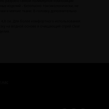
ьно разработанной полимерной композиции
ных изделий - безопасно токсикологически, не
ки и мягкие ткани. В головку дополнительно
р 4,8 см. Для более комфортного использования
зку на водной основе и очищающий спрей Clear
делия.
 нас