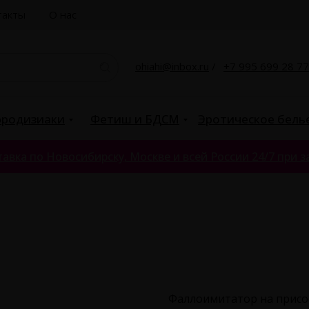
такты
О нас
ohiahi@inbox.ru
/
+7 995 699 28 77
родизиаки
Фетиш и БДСМ
Эротическое бель
авка по Новосибирску, Москве и всей России 24/7 при за
Фаллоимитатор на присос