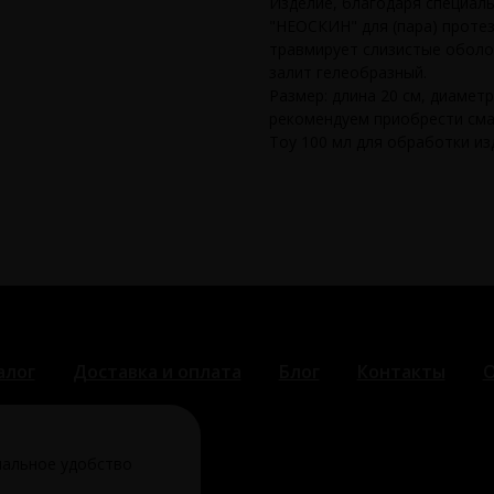
Изделие, благодаря специал
"НЕОСКИН" для (пара) протез
травмирует слизистые оболоч
залит гелеобразный.
Размер: длина 20 см, диамет
рекомендуем приобрести сма
Toy 100 мл для обработки из
алог
Доставка и оплата
Блог
Контакты
О
мальное удобство