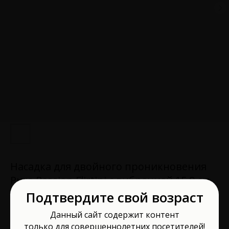
Насадка для двойного проникновения
Pure Passion Flirtini с вибрацией 15,9 см
1204-03lola
Подтвердите свой возраст
Lola Games
Данный сайт содержит контент
Артикул:
1204-03lola
только для совершеннолетних посетителей!