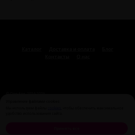
Каталог
Доставка и оплата
Блог
Контакты
О нас
© Охи-Ахи,
2024-2026
ohiahi@inbox.ru
|
+7 995 699 28 77
Оферта и политика
Управление файлами cookies
конфиденциальности
Мы используем файлы
cookies
, чтобы обеспечить максимальное
удобство использования сайта.
Принять все