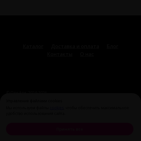
Каталог
Доставка и оплата
Блог
Контакты
О нас
© Охи-Ахи,
2024-2026
ohiahi@inbox.ru
|
+7 995 699 28 77
Оферта и политика
Управление файлами cookies
конфиденциальности
Мы используем файлы
cookies
, чтобы обеспечить максимальное
удобство использования сайта.
Принять все