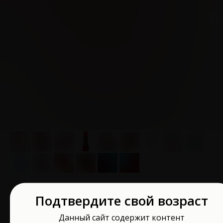
Минивибратор Flovetta помада красный
Подтвердите свой возраст
9 см 457705
Данный сайт содержит контент
Flovetta by Toyfa