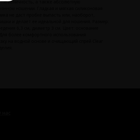
и гигиеничность, а также абсолютную
оянном ношении. Гладкая и мягкая силиконовая
ика не даст пробке выпасть или, наоборот,
ишки и делает ее идеальной для ношения. Размер:
едения 6,3 см, диаметр 3 см. Цвет: основание
. Для более комфортного использования
зку на водной основе и очищающий спрей Clear
делия.
 нас