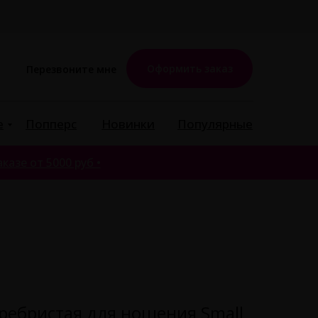
Оформить заказ
Перезвоните мне
е
Попперс
Новинки
Популярные
казе от 5000 руб •
ребристая для ношения Small