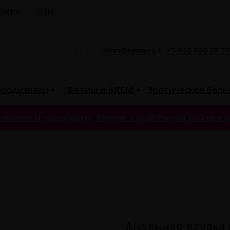
такты
О нас
ohiahi@inbox.ru
/
+7 995 699 28 77
родизиаки
Фетиш и БДСМ
Эротическое бель
авка по Новосибирску, Москве и всей России 24/7 при за
Анальная втулка 