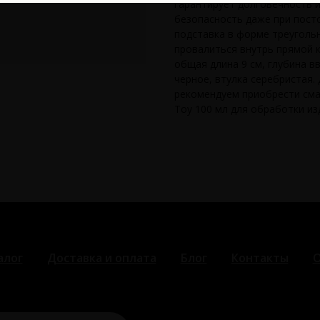
гарантирует долговечность 
безопасность даже при пост
подставка в форме треугольн
провалиться внутрь прямой к
общая длина 9 см, глубина вв
черное, втулка серебристая
рекомендуем приобрести сма
Toy 100 мл для обработки из
алог
Доставка и оплата
Блог
Контакты
О