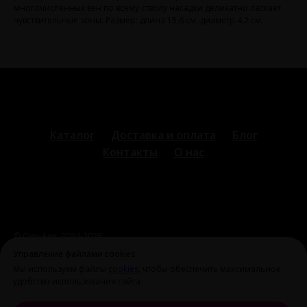
многочисленных вен по всему стволу насадки деликатно ласкает
чувствительные зоны. Размер: длина 15,6 см, диаметр 4,2 см.
Каталог
Доставка и оплата
Блог
Контакты
О нас
© Охи-Ахи,
2024-2026
ohiahi@inbox.ru
|
+7 995 699 28 77
Оферта и политика
Управление файлами cookies
конфиденциальности
Мы используем файлы
cookies
, чтобы обеспечить максимальное
удобство использования сайта.