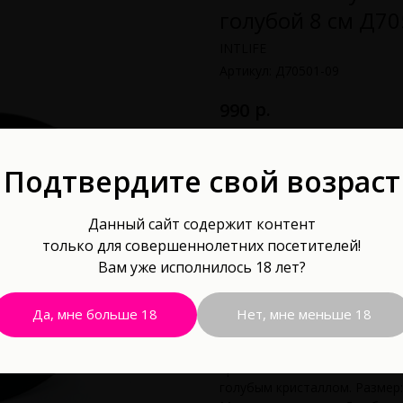
голубой 8 см Д70
INTLIFE
Артикул:
Д70501-09
р.
990
В корзину
Подтвердите свой возраст
Длина рабочей части, см: 8
Данный сайт содержит контент
Материал: Силикон
только для совершеннолетних посетителей!
Водонепроницаемость: Да
Вам уже исполнилось 18 лет?
Силиконовая анальная втулка
удовольствие! Интимный акс
Да, мне больше 18
Нет, мне меньше 18
которая гарантирует делика
глубины проникновения втул
пробка изготовлена из гипоа
голубым кристаллом. Размер: 