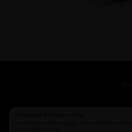
Кат
© Охи-Ахи,
2024-2026
Управление файлами cookies
ohiahi@inbox.ru
|
+7 995 699 28 77
Оферта и полити
Мы используем файлы
cookies
, чтобы обеспечить макси
использования сайта.