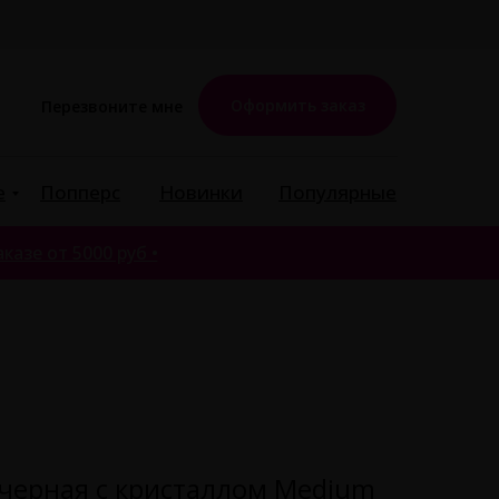
Оформить заказ
Перезвоните мне
е
Попперс
Новинки
Популярные
казе от 5000 руб •
 черная с кристаллом Medium