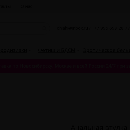
такты
О нас
ohiahi@inbox.ru
/
+7 995 699 28 77
родизиаки
Фетиш и БДСМ
Эротическое бель
авка по Новосибирску, Москве и всей России 24/7 при за
Анальная втулка