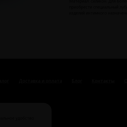
Материал: силикон. Для бол
приобрести специальный луб
изделий интимного назначени
алог
Доставка и оплата
Блог
Контакты
О
ка конфиденциальности
мальное удобство