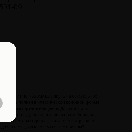
501-09
 позволит по новому взглянуть на сексуальное
ессуар выполнен в классической конусной форме,
тное и комфортное введение. Для контроля
ка снабжена удобным ограничителем. Анальная
ллергенного материала - силикона и украшена
длина 8 см, диаметр 3.5 см. Цвет: черный.