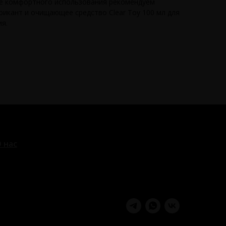
ее комфортного использования рекомендуем
рикант и очищающее средство Clear Toy 100 мл для
я.
 нас