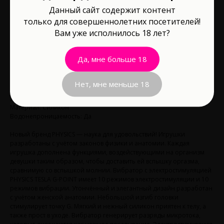
Physics by Toyfa
Данный сайт содержит контент
Артикул:
796004
только для совершеннолетних посетителей!
Вам уже исполнилось 18 лет?
6 100
р.
Да, мне больше 18
В корзину
Нет, мне меньше 18
Длина рабочей части, см: 15
Материал: Силикон
Водонепроницаемость: Да
Новый бренд PHYSICS — наука для удовольствий! Игрушки
разработаны с учётом законов физики и анатомии. Каждая
игрушка дополнена функциями, воздействующими на организм
девушки таким образом, чтобы доставить ей вспышку оргазма,
сравнимую со вспышкой молнии. Вибратор с электростимуляцией
PHYSICS TESLA G-POINT имеет 10 режимов электростимуляции и 10
режимов вибрации. Утончённый и элегантный дизайн разработан
с учётом женской анатомии. Небольшой изгиб головки
стимулирует точку G. Мягкий и нежный силикон приятен к телу, а
также прост в уходе. Вибратор генерирует разряды микротока,