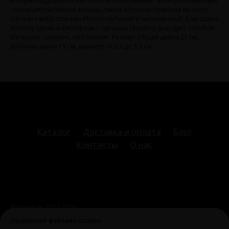
которые ощущаются как нежное покалывание. Электростимуляция
сокращает интимные мышцы, таким образом повышая их тонус.
Оргазм с вибраторами Physics глубокий и насыщенный, благодаря
притоку крови и кислорода к органам тазового дна. Цвет: голубой.
Материал: силикон, ABS пластик. Размер: общая длина 21 см,
рабочая длина 15 см, диаметр от 2,5 до 3,3 см.
Каталог
Доставка и оплата
Блог
Контакты
О нас
© Охи-Ахи,
2024-2026
ohiahi@inbox.ru
|
+7 995 699 28 77
Оферта и политика
Управление файлами cookies
конфиденциальности