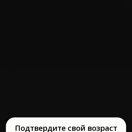
Вибратор с электростимуляцией Physics
Подтвердите свой возраст
Tesla G-Point голубой 21 см 796004