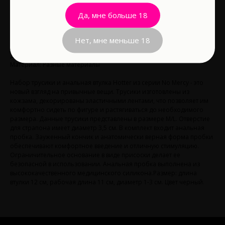
Да, мне больше 18
В корзину
Нет, мне меньше 18
Длина рабочей части, см: 11
Материал: Разные материалы
Набор трусики и анальная втулка Hotter из серии No Mercy - это
новый взгляд на привычные вещи. Трусики изготовлены из
кожзама, декорированы эластичными лентами, что позволяет им
комфортно сидеть по фигуре и растягиваться до необходимого
размера. Данные трусики представлены в размере M/L. Отверстие
для страпона имеет диаметр 3,5 см. В комплект входит анальная
пробка. Зауженный кончик и анатомически верная форма пробки
обеспечивают комфортное введение и отличную стимуляцию.
Ограничительное основание в виде присоски делает ее
безопасной в использовании. Анальная пробка выполнена из
высококачественного медицинского силикона.Размер: длина
втулки 12 см, рабочая длина 11 см, диаметр 1-3 см. Цвет черный.