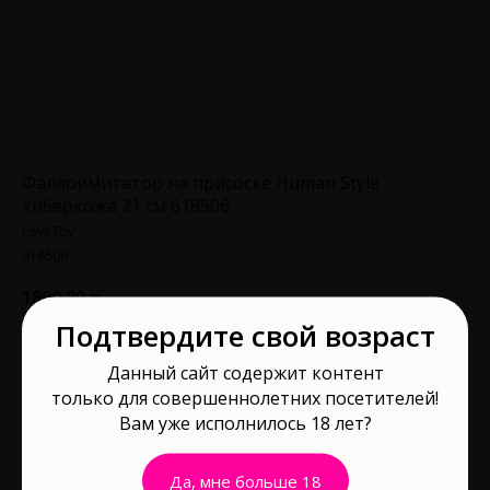
Фаллоимитатор на присоске Human Style
киберкожа 21 см 618506
LoveToy
618506
1800,00
р.
Подтвердите свой возраст
В корзину
Данный сайт содержит контент
только для совершеннолетних посетителей!
Вам уже исполнилось 18 лет?
Длина рабочей части, см: 21
Материал: Superskin
Водонепроницаемость: Да
Да, мне больше 18