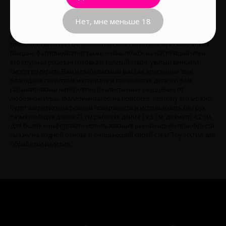
Реалистичный фаллоимитатор Human Style от компании Lovetoy
изготовлен из материала Неоскин, максимально похожего по
Нет, мне меньше 18
ощущениям на человеческую кожу. Этот материал обладает
достаточной гибкостью, эластичностью и жесткостью и наиболее
точно соответствует физиологическим свойствам мужского члена.
Внешне фаллоимитатор также очень похож на настоящий член -
его крупная розовая головка и толстый ствол, увитый венками,
смогут подарить Вам незабываемый массаж эрогенных зон!
Благодаря свойствам материала и проработке деталей Вам
гарантированы невероятно реалистичные ощущения от
любовной игры. Фаллоимитатор на присоске, поэтому его можно
будет закрепить на ровной поверхности и использовать без рук.
Размер:общая длина 21 см,рабочая длина 19,5 см, диаметр 4.2 см.
Для более комфортного использования рекомендуем приобрести
смазку на водной основе и очищающий спрей Clear Toy 100 мл для
обработки изделия.