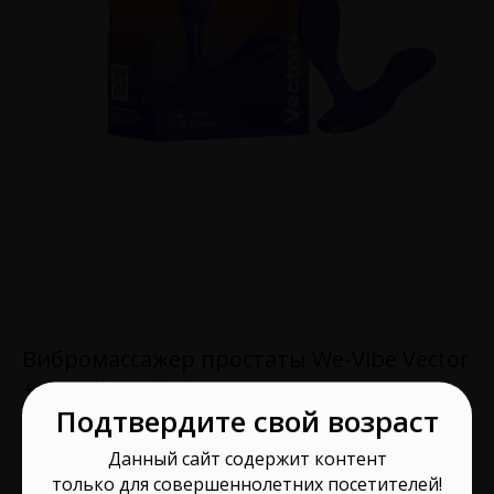
Вибромассажер простаты We-Vibe Vector
+ синий SNVT1SG5
Подтвердите свой возраст
We Vibe
Артикул:
SNVT1SG5
Данный сайт содержит контент
только для совершеннолетних посетителей!
17 500
р.