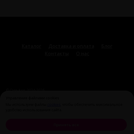
Каталог
Доставка и оплата
Блог
Контакты
О нас
© Охи-Ахи,
2024-2026
ohiahi@inbox.ru
|
+7 995 699 28 77
Оферта и политика
Управление файлами cookies
конфиденциальности
Мы используем файлы
cookies
, чтобы обеспечить максимальное
удобство использования сайта.
Принять все