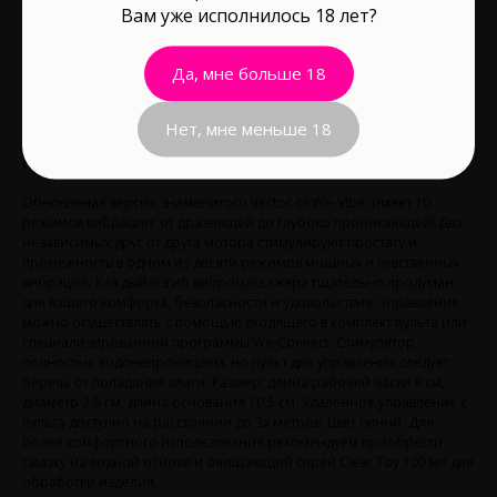
Вам уже исполнилось 18 лет?
В корзину
Да, мне больше 18
Длина рабочей части, см: 9
Нет, мне меньше 18
Материал: Силикон
Водонепроницаемость: Да
Обновленая версия знаменитого Vector от We-Vibe, имеет 10
режимов вибрации: от дразнящей до глубоко проникающей! Два
независимых друг от друга мотора стимулируют простату и
промежность в одном из десяти режимов мощных и чувственных
вибраций. Каждый изгиб вибромассажера тщательно продуман
для вашего комфорта, безопасности и удовольствия. Управление
можно осуществлять с помощью входящего в комплект пульта или
специализированной программы We-Connect. Стимулятор
полностью водонепроницаем, но пульт для управления следует
беречь от попадания влаги. Размер: длина рабочей части 9 см,
диаметр 2,8 см, длина основания 10,5 см. Удаленное управление с
пульта доступно на расстоянии до 3х метров. Цвет синий. Для
более комфортного использования рекомендуем приобрести
смазку на водной основе и очищающий спрей Clear Toy 100 мл для
обработки изделия.