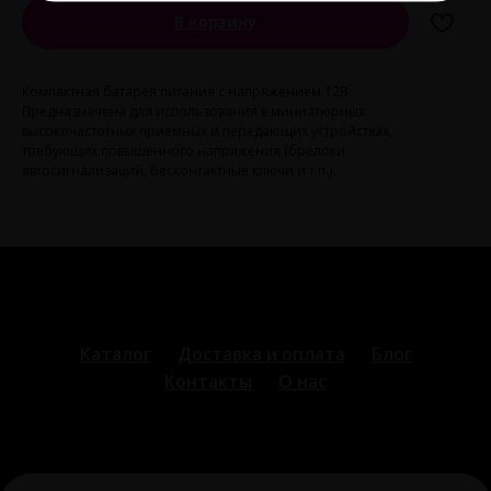
В корзину
Компактная батарея питания с напряжением 12В.
Предназначена для использования в миниатюрных
высокочастотных приемных и передающих устройствах,
требующих повышенного напряжения (брелоки
автосигнализаций, бесконтактные ключи и т.п.).
Каталог
Доставка и оплата
Блог
Контакты
О нас