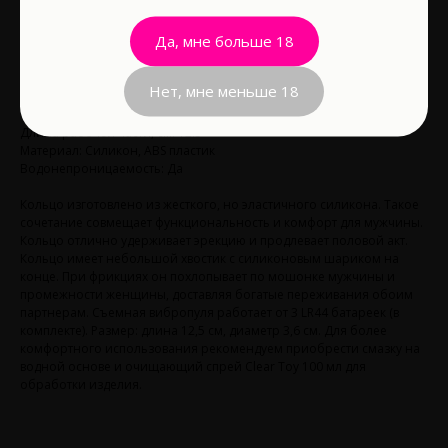
1 990
р.
Да, мне больше 18
В корзину
Нет, мне меньше 18
Длина рабочей части, см: 12.5
Материал: Силикон, ABS пластик
Водонепроницаемость: Да
Кольцо изготовлено из жесткого, но эластичного силикона. Такое
сочетание совмещает функциональность и комфорт для мужчины.
Кольцо отлично удерживает эрекцию и продлевает половой акт.
Кольцо имеет небольшой хвостик с силиконовым шариком на
конце. При фрикциях он похлопывает по мошонке мужчины и
промежности женщины, доставляя богатые переживания обоим
партнерам. Съемная вибропуля работает от 3 LR44 батареек (в
комплекте). Размер: длина 12,5 см, диаметр 3,6 см. Для более
комфортного использования рекомендуем приобрести смазку на
водной основе и очищающий спрей Clear Toy 100 мл для
обработки изделия.