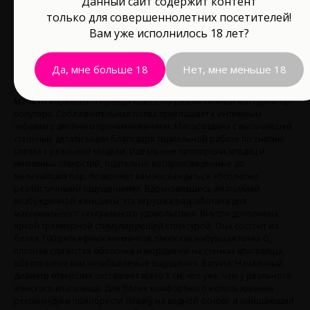
Данный сайт содержит контент
только для совершеннолетних посетителей!
Вам уже исполнилось 18 лет?
В корзину
Да, мне больше 18
Нет, мне меньше 18
Водонепроницаемость: Да
Maria от корейского бренда Kokos это реалистичный мастурбатор-
полуторс. Соблазнительная попка приглашает к интимным
забавам с двойным проникновением. Mariaсоздана с высочайшей
степенью детализации благодаря тщательной работе по снятию
слепка с реальной модели. Идеальные пропорции ягодиц и
интимных отверстий, тщательно воспроизведенные до
мельчайших пор, позволяют вам наслаждаться абсолютно
реалистичными ощущениями. Вдохновившись анатомией
возбужденной женщины, эта игрушка разработана для
максимального сексуального удовольствия. Внутри дополнена
яркой трехмерной стимулирующей структурой. Она состоит из
более 100 рельефных элементов, таких как набухшая точка G,
плотная слизистая оболочка и морщинки на стенках влагалища,
обеспечивая вам незабываемые ощущения. Вагина: Начальный
диаметр отверстия составляет всего 1 см, что уже, чем у реального
женского влагалища. Для более комфортного использования
рекомендуем приобрести смазку на водной основе и очищающий