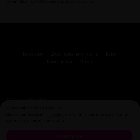
спрей Clear Toy 100 мл для обработки изделия.
Каталог
Доставка и оплата
Блог
Контакты
О нас
© Охи-Ахи,
2024-2026
ohiahi@inbox.ru
|
+7 995 699 28 77
Оферта и политика
Управление файлами cookies
конфиденциальности
Мы используем файлы
cookies
, чтобы обеспечить максимальное
удобство использования сайта.
Принять все