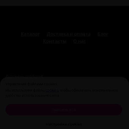
Каталог
Доставка и оплата
Блог
Контакты
О нас
© Охи-Ахи,
2024-2026
ohiahi@inbox.ru
|
+7 995 699 28 77
Оферта и политика
Управление файлами cookies
конфиденциальности
Мы используем файлы
cookies
, чтобы обеспечить максимальное
удобство использования сайта.
Принять все
Настройки cookies
Tilda
Made on