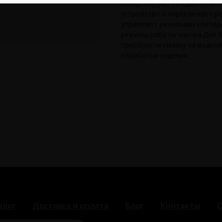
контролируют каждый аспект
устройство и переключает р
управляют режимами клитора
режимы работы язычка.Для 
приобрести смазку на водной
обработки изделия.
алог
Доставка и оплата
Блог
Контакты
О