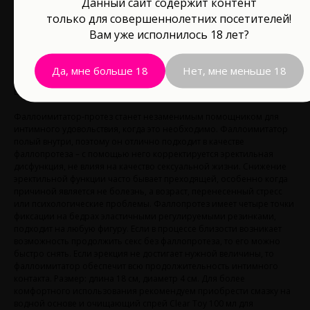
Данный сайт содержит контент
890
р.
только для совершеннолетних посетителей!
Вам уже исполнилось 18 лет?
В корзину
Да, мне больше 18
Нет, мне меньше 18
Водонепроницаемость: Да
Фаллоимитатор-протез станет незаменимым помощником для
интимного удовольствия, когда это необходимо. Фаллоимитатор
полый внутри, поэтому он отлично подходит в качестве
фаллопротеза – с помощью него корректируется эректильная
дисфункция, не влияя на качество сексуальной жизни. Снижение
эректильной функции часто бывает преходящей, особенно когда
причиной является не болезнь, а возраст, перенесенный стресс
или психологические проблемы. Фаллопротез имеет четыре точки
фиксации на бедрах эластичными регулируемыми резинками,
подходит на любую фигуру. Если в процессе близости возникает
возможность продолжить секс без фаллопротеза, то его можно
быстро снять. Если эрекция не достигает нужной величины, то
фаллоимитатор обеспечит всю продолжительность интимного
контакта. Размер: длина 18 см, диаметр 4 см. Для более
комфортного использования рекомендуем приобрести смазку на
водной основе и очищающий спрей Clear Toy 100 мл для