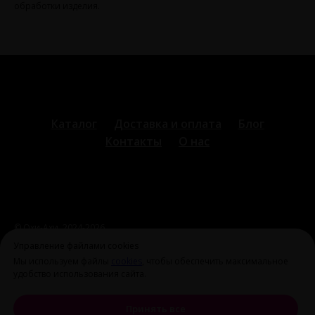
обработки изделия.
Каталог
Доставка и оплата
Блог
Контакты
О нас
© Охи-Ахи,
2024-2026
ohiahi@inbox.ru
|
+7 995 699 28 77
Оферта и политика
Управление файлами cookies
конфиденциальности
Мы используем файлы
cookies
, чтобы обеспечить максимальное
удобство использования сайта.
Принять все