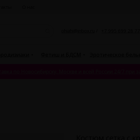
такты
О нас
ohiahi@inbox.ru
/
+7 995 699 28 77
родизиаки
Фетиш и БДСМ
Эротическое бель
авка по Новосибирску, Москве и всей России 24/7 при за
Костюм сетка с 