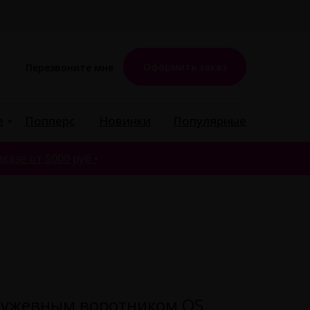
Оформить заказ
Перезвоните мне
е
Попперс
Новинки
Популярные
казе от 5000 руб •
кружевным воротником OS