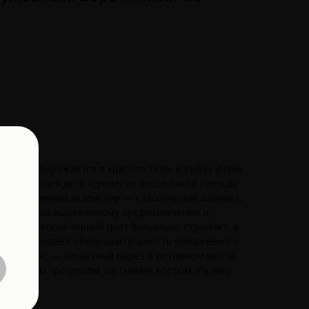
во. Оно выражается в красоте тела, изгибах форм
бранной одежде. К одному из видов такой одежды
редставленный экземпляр — классический вариант,
одаря ярко выраженному предназначению и
. Магический чёрный цвет визуально стройнит, а
но подчёркивает обворожительность обнажённого
ный нюанс — пикантный вырез в интимном месте.
интимным процессом, не снимая костюм. Размер: