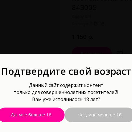
843005
Candy Girl
Артикул:
843005
р.
1 150
В корзину
Подтвердите свой возраст
Сексуальность — это искусст
и, конечно, в грамотно подо
относятся костюмы-сетки. П
Данный сайт содержит контент
заслуживший признание благ
только для совершеннолетних посетителей!
отсутствию лишних элементов
Вам уже исполнилось 18 лет?
эластичная сеточка идеаль
тела. Приятный дополнитель
Да, мне больше 18
Нет, мне меньше 18
Он позволяет наслаждаться 
OS.