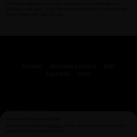
обеспечат идеальную посадку практически по любой фигуре.
Ширина ремешков 1,5 см. Портупея изготовлена из натуральной
кожи. Размер S/M. Цвет черный.
Каталог
Доставка и оплата
Блог
Контакты
О нас
© Охи-Ахи,
2024-2026
ohiahi@inbox.ru
|
+7 995 699 28 77
Оферта и политика
Управление файлами cookies
конфиденциальности
Мы используем файлы
cookies
, чтобы обеспечить максимальное
удобство использования сайта.