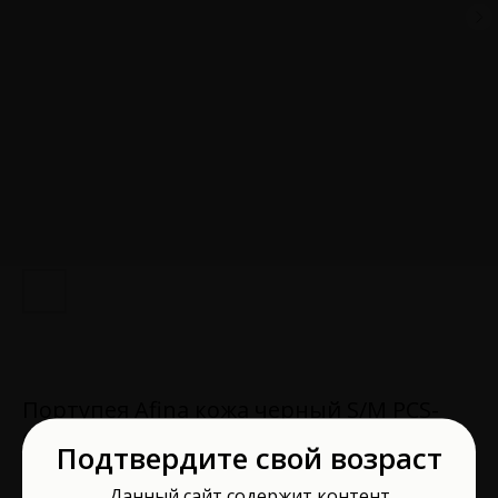
Портупея Afina кожа черный S/M PCS-
0051S/M
Подтвердите свой возраст
Под Кожей
Данный сайт содержит контент
Артикул:
PCS-0051S/M