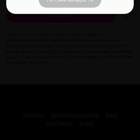
В корзину
Игривость и кокетливость данной модели подарит
обладательнице чулок огромное количество комплиментов и
восторженный взглядов. Милые бантики добавят романтичности, а
мелкая сетка сексуальности-прекрасное сочетание для покорения
сердец. · Плотность эквивалентна 20 ден.Размер: 42-46, Состав: 93%
полиамид, 7% эластан.
Каталог
Доставка и оплата
Блог
Контакты
О нас