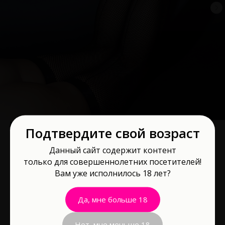
Подтвердите свой возраст
Данный сайт содержит контент
только для совершеннолетних посетителей!
Чулки Le Frivole со стрелками и
Вам уже исполнилось 18 лет?
бантиком сзади черные S/M 04822S/M
Le Frivole
Да, мне больше 18
Артикул:
04822S/M
1 300
р.
Нет, мне меньше 18