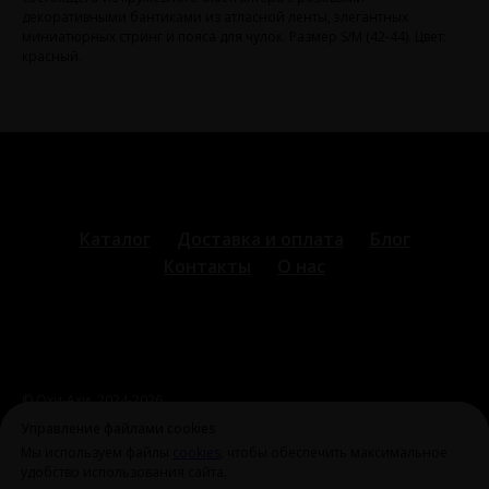
декоративными бантиками из атласной ленты, элегантных
миниатюрных стринг и пояса для чулок. Размер S/M (42-44). Цвет:
красный.
Каталог
Доставка и оплата
Блог
Контакты
О нас
© Охи-Ахи,
2024-2026
ohiahi@inbox.ru
|
+7 995 699 28 77
Оферта и политика
Управление файлами cookies
конфиденциальности
Мы используем файлы
cookies
, чтобы обеспечить максимальное
удобство использования сайта.