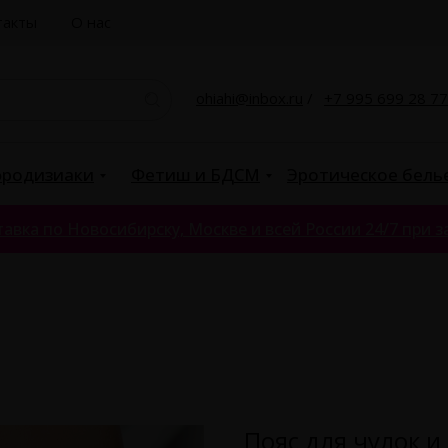
такты
О нас
ohiahi@inbox.ru
/
+7 995 699 28 77
родизиаки
Фетиш и БДСМ
Эротическое бель
авка по Новосибирску, Москве и всей России 24/7 при за
Пояс для чулок 