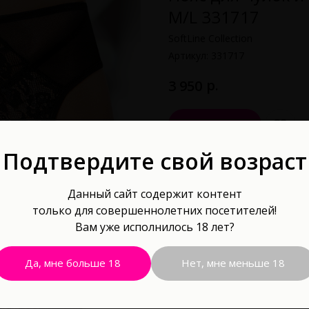
M/L 331717
SoftLine Collection
Артикул:
331717
р.
3 950
В корзину
Подтвердите свой возраст
Кружевной пояс для чулок и с
Данный сайт содержит контент
только для совершеннолетних посетителей!
Вам уже исполнилось 18 лет?
Да, мне больше 18
Нет, мне меньше 18