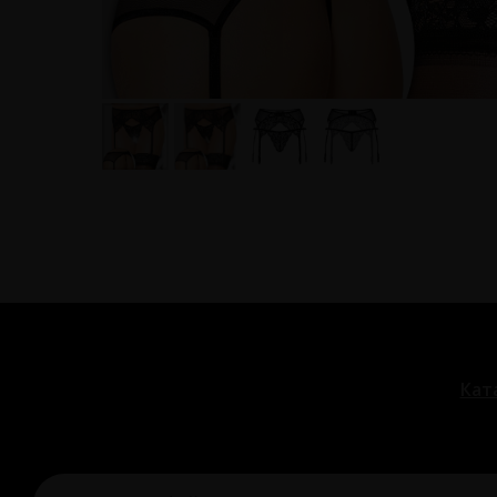
Кат
© Охи-Ахи,
2024-2026