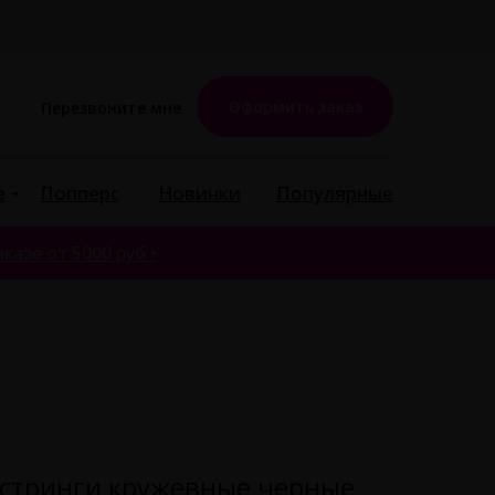
Оформить заказ
Перезвоните мне
е
Попперс
Новинки
Популярные
казе от 5000 руб •
и стринги кружевные черные